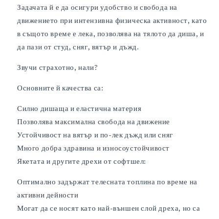
Задачата й е да осигури удобство и свобода на
движението при интензивна физическа активност, като
в същото време е лека, позволява на тялото да диша, и
да пази от студ, сняг, вятър и дъжд.
Звучи страхотно, нали?
Основните й качества са:
Силно дишаща и еластична материя
Позволява максимална свобода на движение
Устойчивост на вятър и по-лек дъжд или сняг
Много добра здравина и износоустойчивост
Якетата и другите дрехи от софтшел:
Оптимално задържат телесната топлина по време на
активни дейности
Могат да се носят като най-външен слой дреха, но са