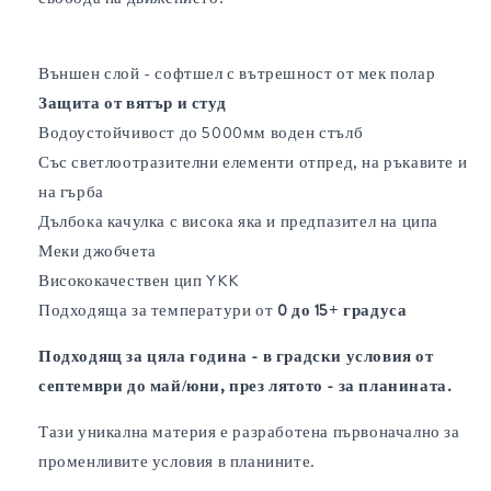
Външен слой - софтшел с вътрешност от мек полар
Защита от вятър и студ
Водоустойчивост до 5000мм воден стълб
Със светлоотразителни елементи отпред, на ръкавите и
на гърба
Дълбока качулка с висока яка и предпазител на ципа
Меки джобчета
Висококачествен цип YKK
Подходяща за температури от
0 до 15+ градуса
Подходящ за цяла година - в градски условия от
септември до май/юни, през лятото - за планината.
Тази уникална материя е разработена първоначално за
променливите условия в планините.