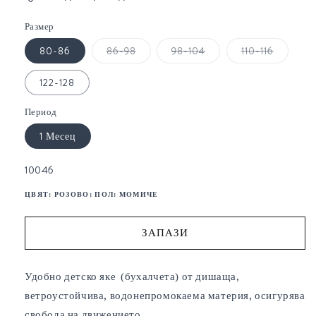
Размер
Вариантът
Вариантът
Вариант
80-86
86-98
98-104
110-116
е
е
е
изчерпан
изчерпан
изчерпа
или
или
или
122-128
неналичен.
неналичен.
неналич
Период
1 Месец
SKU:
10046
ЦВЯТ:
РОЗОВО
; ПОЛ:
МОМИЧЕ
ЗАПАЗИ
Удобно детско яке (бухалчета) от дишаща,
ветроустойчива, водонепромокаема материя, осигурява
свобода на движението.