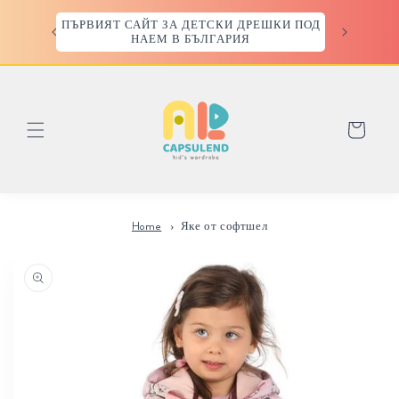
Преминаване
към
ПЪРВИЯТ САЙТ ЗА ДЕТСКИ ДРЕШКИ ПОД
съдържанието
НАЕМ В БЪЛГАРИЯ
Количка
Home
Яке от софтшел
Прескочи към
информацията
за продукта