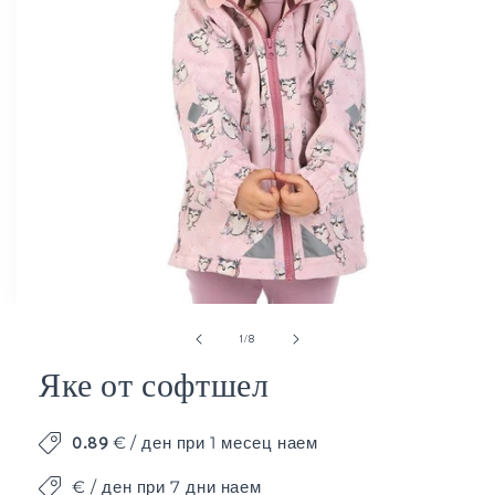
Отваряне
от
1
/
8
на
мултимедия
Яке от софтшел
1
в
модален
0.89
€
/ ден при 1 месец наем
елемент
€ / ден при 7 дни наем