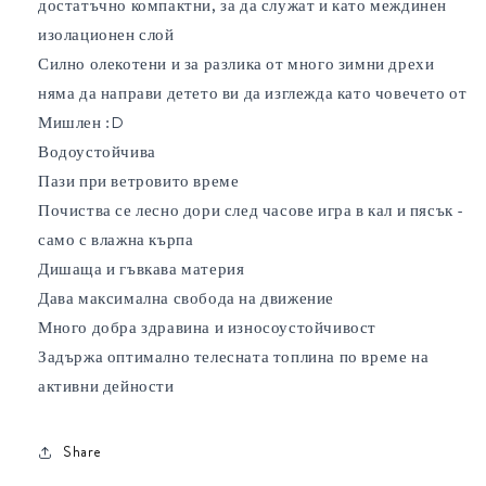
достатъчно компактни, за да служат и като междинен
изолационен слой
Силно олекотени и за разлика от много зимни дрехи
няма да направи детето ви да изглежда като човечето от
Мишлен :D
Водоустойчива
Пази при ветровито време
Почиства се лесно дори след часове игра в кал и пясък -
само с влажна кърпа
Дишаща и гъвкава материя
Дава максимална свобода на движение
Много добра здравина и износоустойчивост
Задържа оптимално телесната топлина по време на
активни дейности
Share