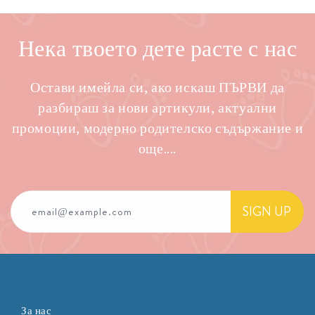
Нека твоето дете расте с нас
Остави имейла си, ако искаш ПЪРВИ да
разбираш за нови артикули, актуални
промоции, модерно родителско съдържание и
още....
SIGN UP
email@example.com
За нас