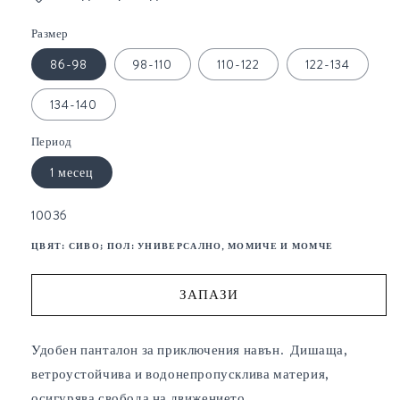
Размер
86-98
98-110
110-122
122-134
134-140
Период
1 месец
SKU:
10036
ЦВЯТ:
СИВО
; ПОЛ:
УНИВЕРСАЛНО, МОМИЧЕ И МОМЧЕ
ЗАПАЗИ
Удобен панталон за приключения навън. Дишаща,
ветроустойчива и водонепропусклива материя,
осигурява свобода на движението.