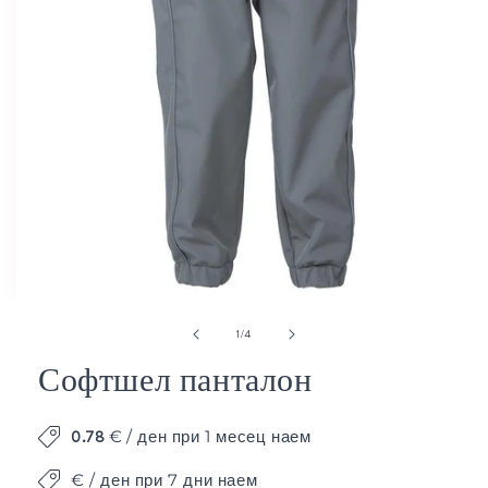
Отваряне
от
1
/
4
на
мултимедия
Софтшел панталон
1
в
модален
0.78
€
/ ден при 1 месец наем
елемент
€ / ден при 7 дни наем