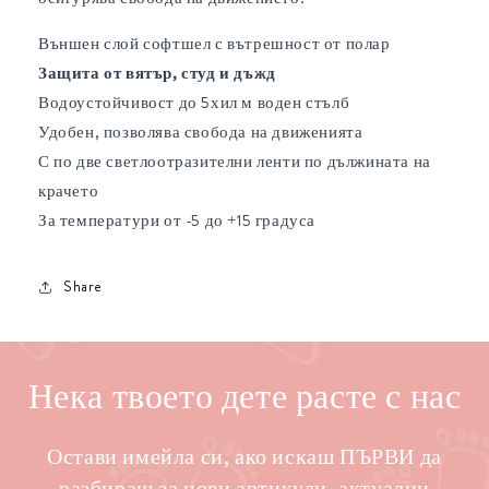
Външен слой софтшел с вътрешност от полар
Защита от вятър, студ и дъжд
Водоустойчивост до 5хил м воден стълб
Удобен, позволява свобода на движенията
С по две светлоотразителни ленти по дължината на
крачето
За температури от -5 до +15 градуса
Share
Нека твоето дете расте с нас
Остави имейла си, ако искаш ПЪРВИ да
разбираш за нови артикули, актуални