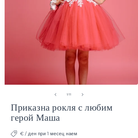
от
1
/
11
Приказна рокля с любим
герой Маша
Отваряне
на
€
/ ден при 1 месец наем
мултимедия