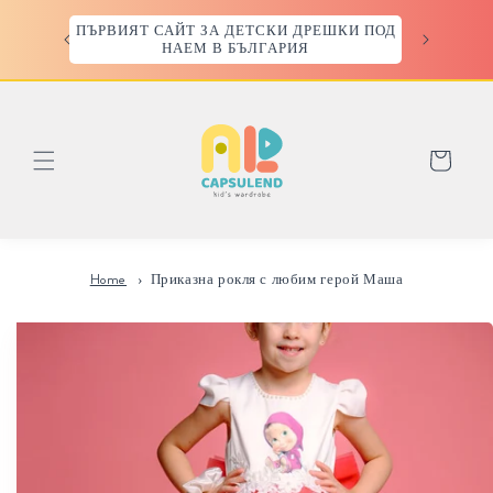
Преминаване
към
ПЪРВИЯТ САЙТ ЗА ДЕТСКИ ДРЕШКИ ПОД
съдържанието
НАЕМ В БЪЛГАРИЯ
Количка
Home
Приказна рокля с любим герой Маша
Прескочи към
информацията
за продукта