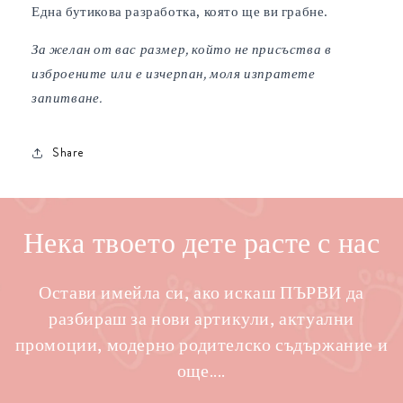
Една бутикова разработка, която ще ви грабне.
За желан от вас размер, който не присъства в
изброените или е изчерпан, моля изпратете
запитване.
Share
Нека твоето дете расте с нас
Остави имейла си, ако искаш ПЪРВИ да
разбираш за нови артикули, актуални
промоции, модерно родителско съдържание и
още....