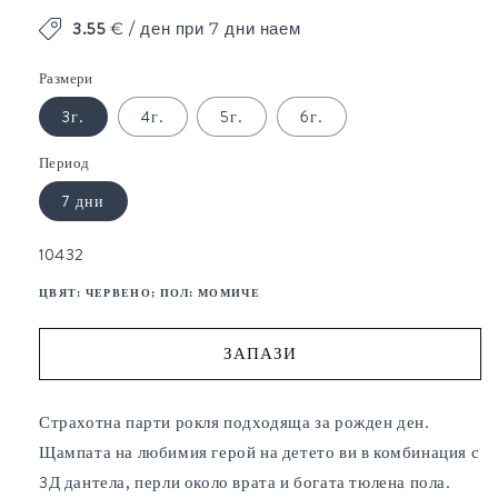
1
3.55
€ / ден при 7 дни наем
в
модален
Размери
елемент
3г.
4г.
5г.
6г.
Период
7 дни
SKU:
10432
ЦВЯТ:
ЧЕРВЕНО
; ПОЛ:
МОМИЧЕ
ЗАПАЗИ
Страхотна парти рокля подходяща за рожден ден.
Щампата на любимия герой на детето ви в комбинация с
3Д дантела, перли около врата и богата тюлена пола.