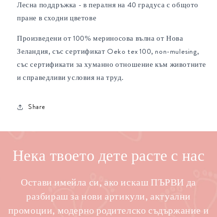
Лесна поддръжка - в пералня на 40 градуса с общото
пране в сходни цветове
Произведени от 100% мериносова вълна от Нова
Зеландия, със сертификат Oeko tex 100, non-mulesing,
със сертификати за хуманно отношение към животните
и справедливи условия на труд.
Share
Нека твоето дете расте с нас
Остави имейла си, ако искаш ПЪРВИ да
разбираш за нови артикули, актуални
промоции, модерно родителско съдържание и