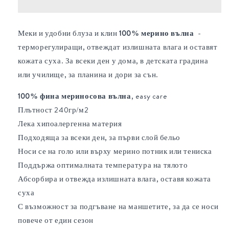
Меки и удобни блуза и клин
100% мерино вълна
-
терморегулиращи, отвеждат излишната влага и оставят
кожата суха. За всеки ден у дома, в детската градина
или училище, за планина и дори за сън.
100% фина мериносова вълна
, easy care
Плътност 240гр/м2
Лека хипоалергенна материя
Подходяща за всеки ден, за първи слой бельо
Носи се на голо или върху мерино потник или тениска
Поддържа оптималната температура на тялото
Абсорбира и отвежда излишната влага, оставя кожата
суха
С възможност за подгъване на маншетите, за да се носи
повече от един сезон