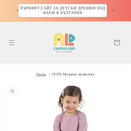
Преминаване
към
 ИЗВЪН
ПЪРВИЯТ САЙТ ЗА ДЕТСКИ ДРЕШКИ ПОД
съдържанието
НАЕМ В БЪЛГАРИЯ
Количка
Home
100% Мерино комплект
Прескочи към
информацията
за продукта