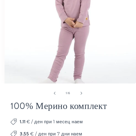
Отваряне
от
1
/
6
на
мултимедия
100% Мерино комплект
1
в
модален
1.11
€
/ ден при 1 месец наем
елемент
3.55
€ / ден при 7 дни наем