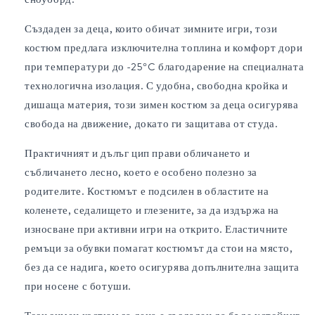
Създаден за деца, които обичат зимните игри, този
костюм предлага изключителна топлина и комфорт дори
при температури до -25°C благодарение на специалната
технологична изолация. С удобна, свободна кройка и
дишаща материя, този зимен костюм за деца осигурява
свобода на движение, докато ги защитава от студа.
Практичният и дълъг цип прави обличането и
събличането лесно, което е особено полезно за
родителите. Костюмът е подсилен в областите на
коленете, седалището и глезените, за да издържа на
износване при активни игри на открито. Еластичните
ремъци за обувки помагат костюмът да стои на място,
без да се надига, което осигурява допълнителна защита
при носене с ботуши.