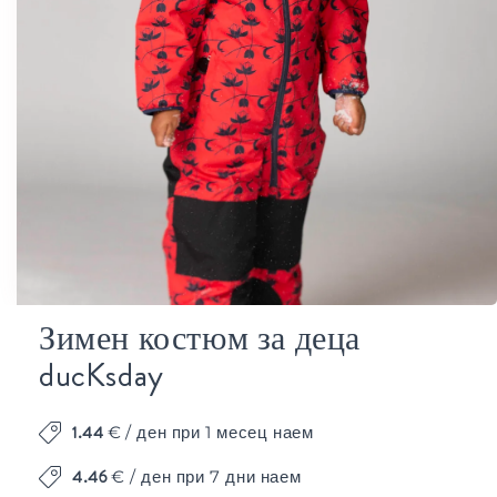
Зимен костюм за деца
ducKsday
1.44
€
/ ден при 1 месец наем
Отваряне
на
4.46
€ / ден при 7 дни наем
мултимедия