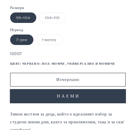
1
Размери
в
модален
Вариантът
Вариантът
98-104
104-110
елемент
е
е
изчерпан
изчерпан
или
или
Период
неналичен.
неналичен.
Вариантът
Вариантът
7 дни
1 месец
е
е
изчерпан
изчерпан
или
или
SKU:
10007
неналичен.
неналичен.
ЦВЯТ:
ЧЕРВЕНО
; ПОЛ:
МОМЧЕ, УНИВЕРСАЛНО И МОМИЧЕ
Изчерпано
Купете сега
Зимен костюм за деца, който е идеалният избор за
студени зимни дни, както за приключения, така и за ски/
сноуборд!