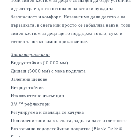
Този зимен костюм за деца е създаден да бъде устойчив
и дълготраен, като отговаря на всички нужди за
безопасност и комфорт. Независимо дали детето е на
пързалката, в снега или просто се забавлява навън, този
зимен костюм за деца ще го поддържа топло, сухо и
готово за всяко зимно приключение.
Характеристики:
Водоустойчив (10 000 мм)
Дишащ (5000 мм) с мека подплата
Залепени шевове
Ветроустойчив
Изключително дълъг цип
3M ™ рефлектори
Регулируема и сваляща се качулка
Подсилени зони на колената, задната част и глезените
Екологично водоустойчиво покритие (Bionic Finish®
Eco)