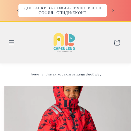
Преминаване
към
ДОСТАВКИ ЗА СОФИЯ-ЛИЧНО. ИЗВЪН
ПЪРВИЯТ 
съдържанието
СОФИЯ- СПИДИ/ЕКОНТ
Количка
Home
Зимен костюм за деца ducKsday
Прескочи към
информацията
за продукта