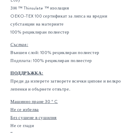
3M ™ Thinsulate ™ изолация
OEKO-TEX 100 сертификат за липса на вредни
субстанции на материите
100% рециклиран полиестер
Състав:
Външен слой: 100% рециклиран полиестер
Подплата: 100% рециклиран полиестер
ПОДДРЪЖКА:
Преди да изперете затворете всички ципове и велкро
лепенки и обърнете отвътре.
Машинно пране 30 ° C
Не се избелва
Без сушене в сушилня
Не се глади