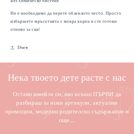
Без химическо чистене
Не е необходимо да перете облеклото често. Просто
избършете мръсотията с мокра кърпа и сте готови
отново за ски!
Share
Нека твоето дете расте с нас
Остави имейла си, ако искаш ПЪРВИ да
разбираш за нови артикули, актуални
промоции, модерно родителско съдържание и
още....