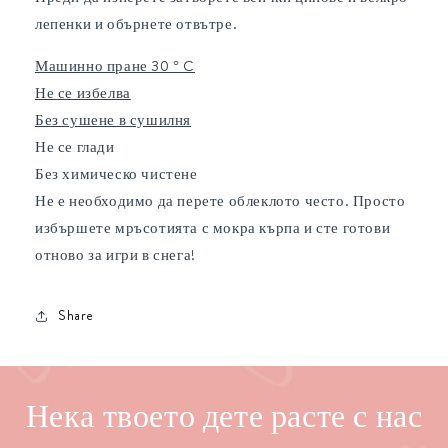
лепенки и обърнете отвътре.
Машинно пране 30 ° C
Не се избелва
Без сушене в сушилня
Не се глади
Без химическо чистене
Не е необходимо да перете облеклото често. Просто
избършете мръсотията с мокра кърпа и сте готови
отново за игри в снега!
Share
Нека твоето дете расте с нас