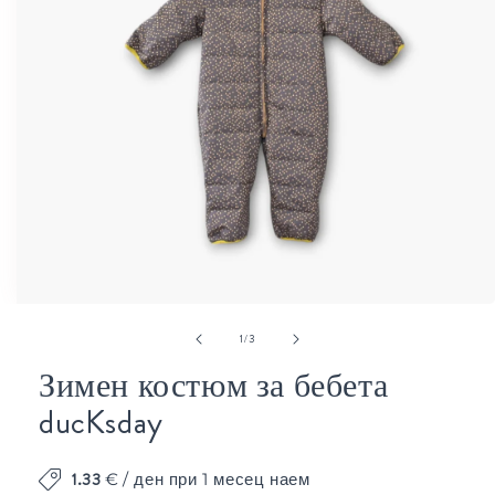
Отваряне
от
1
/
3
на
мултимедия
Зимен костюм за бебета
1
в
ducKsday
модален
елемент
1.33
€
/ ден при 1 месец наем