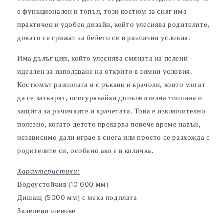
е функционален и топъл, този костюм за сняг има
практичен и удобен дизайн, който улеснява родителите,
докато се грижат за бебето си в различни условия.
Има дълъг цип, който улеснява смяната на пелени –
идеален за използване на открито в зимни условия.
Костюмът разполага и с ръкави и крачоли, които могат
да се затварят, осигурявайки допълнителна топлина и
защита за ръчичките и крачетата. Това е изключително
полезно, когато детето прекарва повече време навън,
независимо дали играе в снега или просто се разхожда с
родителите си, особено ако е в количка.
Характеристики:
Водоустойчив (10 000 мм)
Дишащ (5000 мм) с мека подплата
Залепени шевове