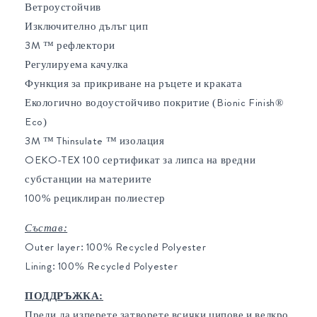
Ветроустойчив
Изключително дълъг цип
3M ™ рефлектори
Регулируема качулка
Функция за прикриване на ръцете и краката
Екологично водоустойчиво покритие (Bionic Finish®
Eco)
3M ™ Thinsulate ™ изолация
OEKO-TEX 100 сертификат за липса на вредни
субстанции на материите
100% рециклиран полиестер
Състав:
Outer layer: 100% Recycled Polyester
Lining: 100% Recycled Polyester
ПОДДРЪЖКА:
Преди да изперете затворете всички ципове и велкро