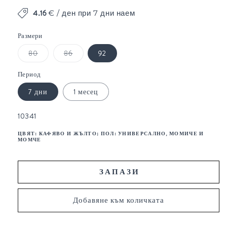
4.16
€ / ден при 7 дни наем
Размери
Вариантът
Вариантът
80
86
92
е
е
изчерпан
изчерпан
или
или
Период
неналичен.
неналичен.
7 дни
1 месец
SKU:
10341
ЦВЯТ:
КАФЯВО И ЖЪЛТО
; ПОЛ:
УНИВЕРСАЛНО, МОМИЧЕ И
МОМЧЕ
З А П А З И
Добавяне към количката