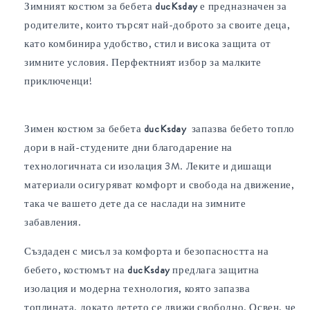
Зимният костюм за бебета
ducKsday
е предназначен за
родителите, които търсят най-доброто за своите деца,
като комбинира удобство, стил и висока защита от
зимните условия. Перфектният избор за малките
приключенци!
Зимен костюм за бебета
ducKsday
запазва бебето топло
дори в най-студените дни благодарение на
технологичната си изолация 3M. Леките и дишащи
материали осигуряват комфорт и свобода на движение,
така че вашето дете да се наслади на зимните
забавления.
Създаден с мисъл за комфорта и безопасността на
бебето, костюмът на
ducKsday
предлага защитна
изолация и модерна технология, която запазва
топлината, докато детето се движи свободно. Освен, че