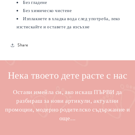
Без гладене
Без химическо чистене
Изплакнете в хладка вода след употреба, леко
изстискайте и оставете да изсъхне
Share
Нека твоето дете расте с нас
Остави имейла си, ако искаш ПЪРВИ да
разбираш за нови артикули, актуални
промоции, модерно родителско съдържание и
още....