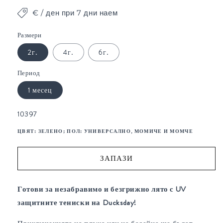
1
€ / ден при 7 дни наем
в
модален
елемент
Размери
2г.
4г.
6г.
Период
1 месец
SKU:
10397
ЦВЯТ:
ЗЕЛЕНО
; ПОЛ:
УНИВЕРСАЛНО, МОМИЧЕ И МОМЧЕ
ЗАПАЗИ
Готови за незабравимо и безгрижно лято с UV
защитните тениски на Ducksday!