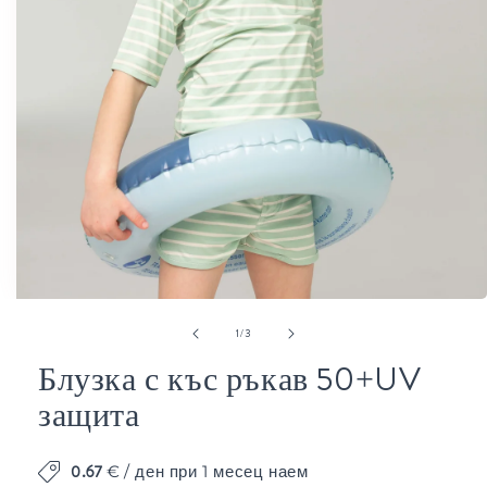
от
1
/
3
Блузка с къс ръкав 50+UV
защита
Отваряне
на
0.67
€
/ ден при 1 месец наем
мултимедия