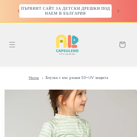
Преминаване
към
ДОСТАВКИ ЗА СОФИЯ-ЛИЧНО. ИЗВЪН
ПЪРВИЯТ 
съдържанието
СОФИЯ- СПИДИ/ЕКОНТ
Количка
Home
Блузка с къс ръкав 50+UV защита
Прескочи към
информацията
за продукта