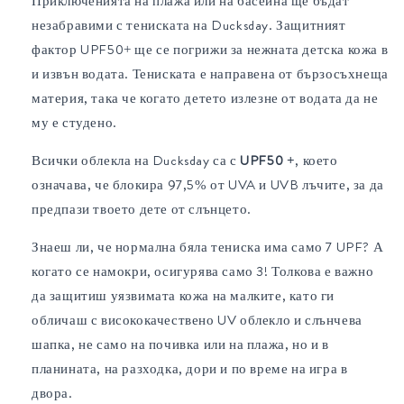
Приключенията на плажа или на басейна ще бъдат
незабравими с тениската на Ducksday. Защитният
фактор UPF50+ ще се погрижи за нежната детска кожа в
и извън водата. Тениската е направена от бързосъхнеща
материя, така че когато детето излезне от водата да не
му е студено.
Всички облекла на Ducksday са с
UPF50 +
, което
означава, че блокира 97,5% от UVA и UVB лъчите, за да
предпази твоето дете от слънцето.
Знаеш ли, че нормална бяла тениска има само 7 UPF? А
когато се намокри, осигурява само 3! Толкова е важно
да защитиш уязвимата кожа на малките, като ги
обличаш с висококачествено UV облекло и слънчева
шапка, не само на почивка или на плажа, но и в
планината, на разходка, дори и по време на игра в
двора.