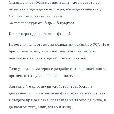
С маншети от 100% мерино вълна - дори детето да
играе във вода и да се намокри, няма да усеща студ
Със светлоотразителни ленти
За температури от
-5 до +15 градуса
Как се перат дрехите от софтшел?
Перете ги на програма за деликатни тъкани до 30°. Не е
препоръчително да се използва сушилня, защото
поврежда външния водонепропусклив слой.
Тази уникална материя е разработена първоначално за
променливите условия в планините.
Задачата й е да осигури удобство и свобода на
движението при интензивна физическа активност, като
в същото време е лека, позволява на тялото да диша, и
да пази от студ, сняг, вятър и дъжд.