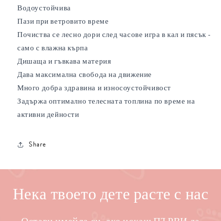
Водоустойчива
Пази при ветровито време
Почиства се лесно дори след часове игра в кал и пясък -
само с влажна кърпа
Дишаща и гъвкава материя
Дава максимална свобода на движение
Много добра здравина и износоустойчивост
Задържа оптимално телесната топлина по време на
активни дейности
Share
Нека твоето дете расте с нас