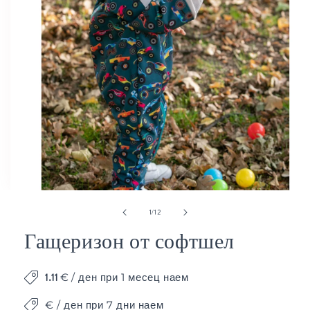
Отваряне
от
1
/
12
на
мултимедия
Гащеризон от софтшел
1
в
модален
1.11
€
/ ден при 1 месец наем
елемент
€ / ден при 7 дни наем