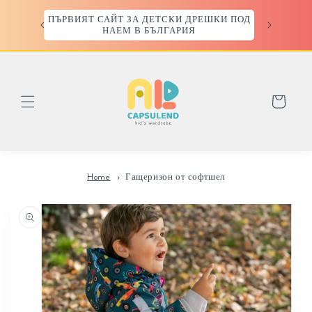
Преминаване
към
ПЪРВИЯТ САЙТ ЗА ДЕТСКИ ДРЕШКИ ПОД
съдържанието
НАЕМ В БЪЛГАРИЯ
Количка
Home
Гащеризон от софтшел
Прескочи към
информацията
за продукта