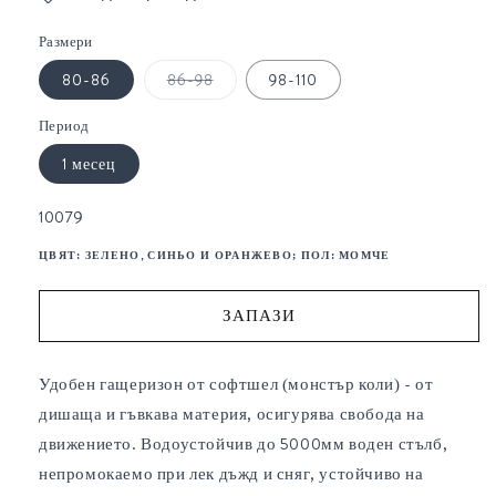
Размери
Вариантът
80-86
86-98
98-110
е
изчерпан
или
Период
неналичен.
1 месец
SKU:
10079
ЦВЯТ:
ЗЕЛЕНО, СИНЬО И ОРАНЖЕВО
; ПОЛ:
МОМЧЕ
ЗАПАЗИ
Удобен гащеризон от софтшел (монстър коли) - от
дишаща и гъвкава материя, осигурява свобода на
движението. Водоустойчив до 5000мм воден стълб,
непромокаемо при лек дъжд и сняг, устойчиво на