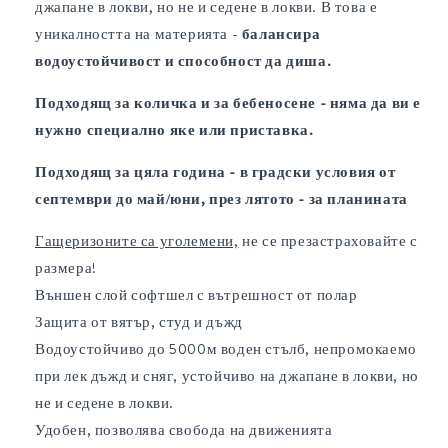
джапане в локви, но не и седене в локви. В това е
уникалността на материята -
балансира
водоустойчивост и способност да диша.
Подходящ за количка и за бебеносене - няма да ви е
нужно специално яке или приставка.
Подходящ за цяла година - в градски условия от
септември до май/юни, през лятото - за планината
Гащеризоните са уголемени,
не се презастраховайте с
размера!
Външен слой софтшел с вътрешност от полар
Защита от вятър, студ и дъжд
Водоустойчиво до 5000м воден стълб, непромокаемо
при лек дъжд и сняг, устойчиво на джапане в локви, но
не и седене в локви.
Удобен, позволява свобода на движенията