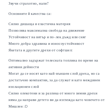
Звучи страхотно, нали?
Основните й качества са:
Силно дишаща и еластична материя
Позволява максимална свобода на движение
Устойчивост на вятър и по-лек дъжд или сняг
Много добра здравина и износоустойчивост
Якетата и другите дрехи от софтшел:
Оптимално задържат телесната топлина по време на
активни дейности
Могат да се носят като най-външен слой дреха, но са
достатъчно компактни, за да служат и като междинен
изолационен слой
Силно олекотени и за разлика от много зимни дрехи
няма да направи детето ви да изглежда като човечето от
Мишлен :D