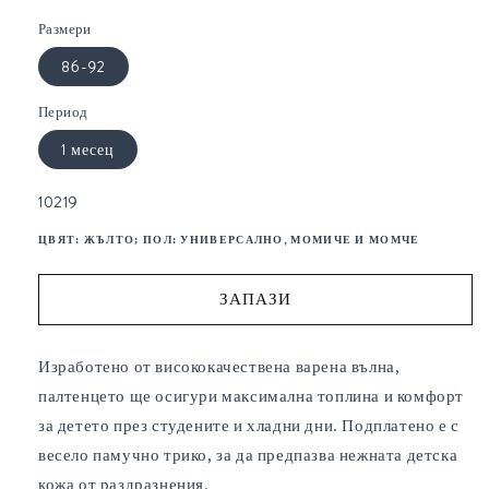
Размери
86-92
Период
1 месец
SKU:
10219
ЦВЯТ:
ЖЪЛТО
; ПОЛ:
УНИВЕРСАЛНО, МОМИЧЕ И МОМЧЕ
ЗАПАЗИ
Изработено от висококачествена варена вълна,
палтенцето ще осигури максимална топлина и комфорт
за детето през студените и хладни дни. Подплатено е с
весело памучно трико, за да предпазва нежната детска
кожа от раздразнения.