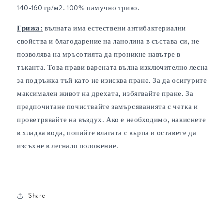
140-160 гр/м2. 100% памучно трико.
Грижа:
вълната има естествени антибактериални
свойства и благодарение на ланолина в състава си, не
позволява на мръсотията да проникне навътре в
тъканта. Това прави варената вълна изключително лесна
за подръжка тъй като не изисква пране. За да осигурите
максимален живот на дрехата, избягвайте пране. За
предпочитане почиствайте замърсяванията с четка и
проветрявайте на въздух. Ако е необходимо, накиснете
в хладка вода, попийте влагата с кърпа и оставете да
изсъхне в легнало положение.
Share