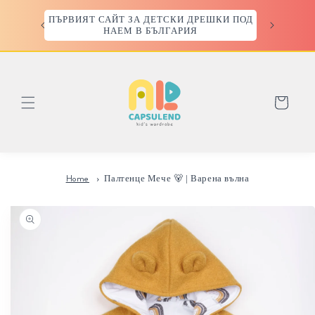
Преминаване
към
ПЪРВИЯТ САЙТ ЗА ДЕТСКИ ДРЕШКИ ПОД
съдържанието
НАЕМ В БЪЛГАРИЯ
Количка
Home
Палтенце Мече 🐻 | Варена вълна
Прескочи към
информацията
за продукта