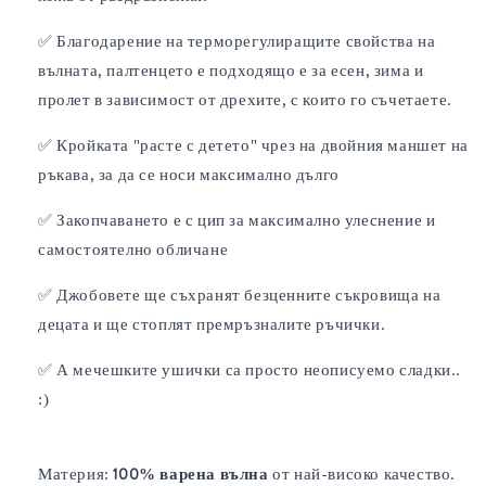
✅ Благодарение на терморегулиращите свойства на
вълната, палтенцето е подходящо е за есен, зима и
пролет в зависимост от дрехите, с които го съчетаете.
✅ Кройката "расте с детето" чрез на двойния маншет на
ръкава, за да се носи максимално дълго
✅ Закопчаването е с цип за максимално улеснение и
самостоятелно обличане
✅ Джобовете ще съхранят безценните съкровища на
децата и ще стоплят премръзналите ръчички.
✅ А мечешките ушички са просто неописуемо сладки..
:)
Материя:
100% варена вълна
от най-високо качество.