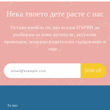
Нека твоето дете расте с нас
Остави имейла си, ако искаш ПЪРВИ да
разбираш за нови артикули, актуални
промоции, модерно родителско съдържание и
още....
SIGN UP
email@example.com
За нас